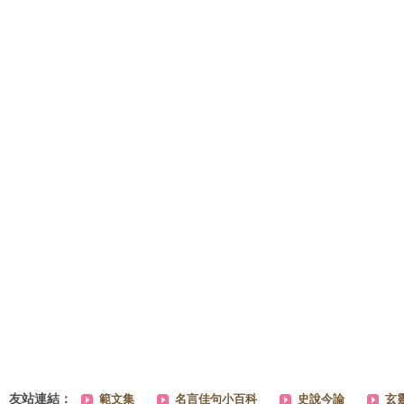
友站連結：
範文集
名言佳句小百科
史說今論
玄