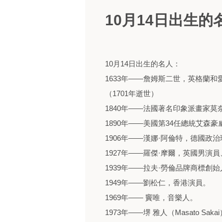
10月14日出生的
10月14日出生的名人：
1633年——詹姆斯二世，英格蘭
（1701年逝世）
1840年——法國著名印象派畫家莫
1890年——美國第34任總統艾森豪
1906年——漢娜·阿倫特，德國政治
1927年——羅傑·摩爾，英國男演員
1939年——拉夫·勞倫品牌商標創始人 ： 
1949年——劉松仁，香港演員。
1969年—— 竇唯，音樂人。
1973年——堺 雅人（Masato Sa