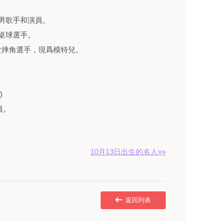
美國男歌手和演員。
業桌球選手。
美國前女摔角選手，現爲模特兒。
)
員。
10月13日出生的名人»»
返回列表