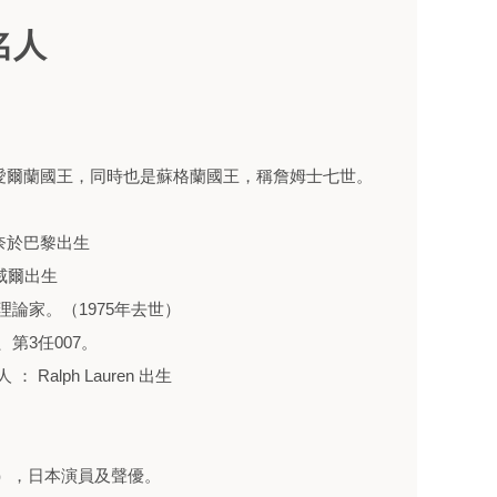
名人
和愛爾蘭國王，同時也是蘇格蘭國王，稱詹姆士七世。
奈於巴黎出生
威爾出生
理論家。（1975年去世）
、第3任007。
Ralph Lauren 出生
kai），日本演員及聲優。