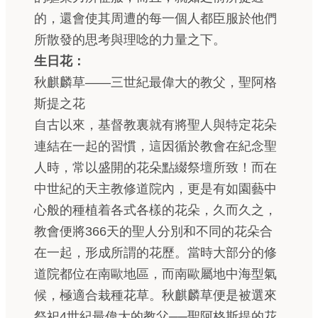
的，還會使其周遭的每一個人都臣服於他們
所散發的思考與理唸的力量之下。
生日花：
秋麒麟草——三世紀最偉大的教父，聖阿格
斯提之花
自古以來，基督教裏就有將聖人與特定花朵
連結在一起的習慣，這因循於教會在紀念聖
人時，常以盛開的花朵點綴祭壇所致！而在
中世紀的天主教修道院內，更是有如園藝中
心般的種植着各式各樣的花朵，久而久之，
教會便將366天的聖人分別和不同的花朵合
在一起，形成所謂的花歷。當時大部分的修
道院都位在南歐地區，而南歐屬地中海型氣
候，極適合栽種花草。秋麒麟草便是被選來
祭祀4世紀最偉大的教父──聖阿格斯提的花