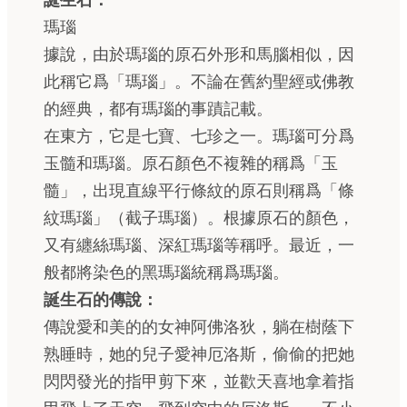
誕生石：
瑪瑙
據說，由於瑪瑙的原石外形和馬腦相似，因
此稱它爲「瑪瑙」。不論在舊約聖經或佛教
的經典，都有瑪瑙的事蹟記載。
在東方，它是七寶、七珍之一。瑪瑙可分爲
玉髓和瑪瑙。原石顏色不複雜的稱爲「玉
髓」，出現直線平行條紋的原石則稱爲「條
紋瑪瑙」（截子瑪瑙）。根據原石的顏色，
又有纏絲瑪瑙、深紅瑪瑙等稱呼。最近，一
般都將染色的黑瑪瑙統稱爲瑪瑙。
誕生石的傳說：
傳說愛和美的的女神阿佛洛狄，躺在樹蔭下
熟睡時，她的兒子愛神厄洛斯，偷偷的把她
閃閃發光的指甲剪下來，並歡天喜地拿着指