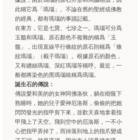
據說，由於瑪瑙的原石外形和馬腦相似，因
此稱它爲「瑪瑙」。不論在舊約聖經或佛教
的經典，都有瑪瑙的事蹟記載。
在東方，它是七寶、七珍之一。瑪瑙可分爲
玉髓和瑪瑙。原石顏色不複雜的稱爲「玉
髓」，出現直線平行條紋的原石則稱爲「條
紋瑪瑙」（截子瑪瑙）。根據原石的顏色，
又有纏絲瑪瑙、深紅瑪瑙等稱呼。最近，一
般都將染色的黑瑪瑙統稱爲瑪瑙。
誕生石的傳說：
傳說愛和美的的女神阿佛洛狄，躺在樹蔭下
熟睡時，她的兒子愛神厄洛斯，偷偷的把她
閃閃發光的指甲剪下來，並歡天喜地拿着指
甲飛上了天空。飛到空中的厄洛斯，一不小
心把指甲弄掉了，而掉落到地上的指爪變成