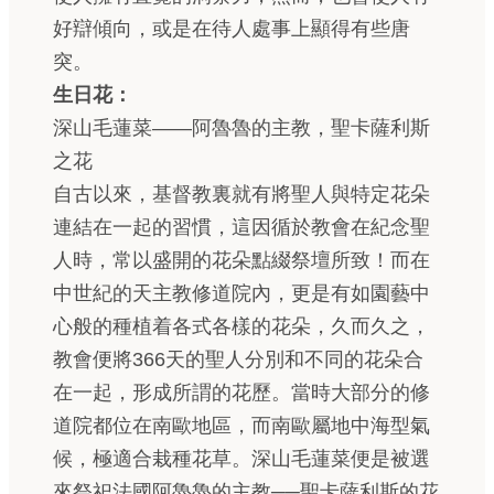
好辯傾向，或是在待人處事上顯得有些唐
突。
生日花：
深山毛蓮菜——阿魯魯的主教，聖卡薩利斯
之花
自古以來，基督教裏就有將聖人與特定花朵
連結在一起的習慣，這因循於教會在紀念聖
人時，常以盛開的花朵點綴祭壇所致！而在
中世紀的天主教修道院內，更是有如園藝中
心般的種植着各式各樣的花朵，久而久之，
教會便將366天的聖人分別和不同的花朵合
在一起，形成所謂的花歷。當時大部分的修
道院都位在南歐地區，而南歐屬地中海型氣
候，極適合栽種花草。深山毛蓮菜便是被選
來祭祀法國阿魯魯的主教──聖卡薩利斯的花