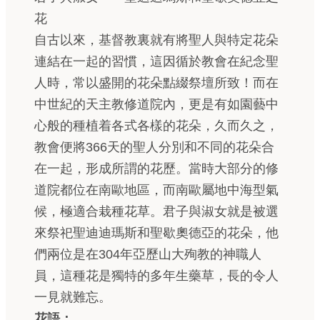
花
自古以來，基督教裏就有將聖人與特定花朵
連結在一起的習慣，這因循於教會在紀念聖
人時，常以盛開的花朵點綴祭壇所致！而在
中世紀的天主教修道院內，更是有如園藝中
心般的種植着各式各樣的花朵，久而久之，
教會便將366天的聖人分別和不同的花朵合
在一起，形成所謂的花歷。當時大部分的修
道院都位在南歐地區，而南歐屬地中海型氣
候，極適合栽種花草。君子與淑女就是被選
來祭祀聖迪迪瑪斯和聖歇奧德亞的花朵，他
們兩位是在304年亞歷山大殉教的神職人
員，這種花是獨特的多年生藥草，長的令人
一見就難忘。
花語：