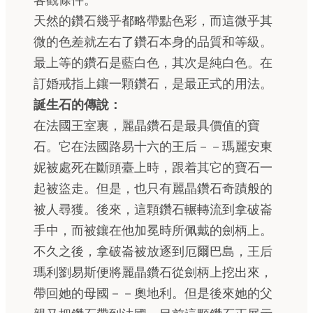
客觀條件。
天然的鑽石幾乎都略帶點色彩，而這微乎其
微的色差就左右了鑽石本身的品質和等級。
最上等的鑽石是藍白色，其次是純白色。在
訂婚戒指上鑲一顆鑽石，是最正式的用法。
誕生石的傳說：
在法國王室裏，麗晶鑽石是最具價值的寶
石。它在法國路易十六的王后－－瑪麗安東
妮被處死在斷頭臺上時，跟着其它的寶石一
起被盜走。但是，也只有麗晶鑽石奇蹟般的
被人尋獲。後來，這顆鑽石輾轉流到拿破崙
手中，而被鑲在他加冕時所佩戴的劍柄上。
不久之後，拿破崙被放逐到厄爾巴島，王后
瑪利劉易斯便將麗晶鑽石從劍柄上挖出來，
帶回她的母國－－奧地利。但是後來她的父