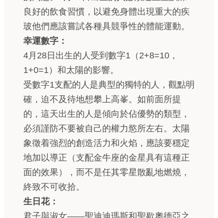
良好的飲食習慣，以避免身體出現重大的疾
玻他們應該嘗試各種具競爭性的體能運動。
幸運數字：
4月28日出生的人受到數字1（2+8=10，
1+0=1）和太陽的影響。
受數字1支配的人是典型的獨特的人，觀點明
確，迫不及待地想攀上高峯。如前面所提
的，這天出生的人是傾向於佔優勢的類型，
必須謹防不要被自己的權力慾所左右。太陽
象徵着強烈的創造活力和火焰，應該要穩定
地加以導正（支配金牛座的金星具有這種正
面的效果），而不是任其零星散亂地燃燒，
終致不可收拾。
生日花：
君子與淑女——聖迪迪瑪斯和聖歇奧德亞之