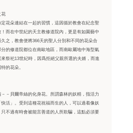
之花
特定花朵連結在一起的習慣，這因循於教會在紀念聖
致！而在中世紀的天主教修道院內，更是有如園藝中
久之，教會便將366天的聖人分別和不同的花朵合
部分的修道院都位在南歐地區，而南歐屬地中海型氣
來祭祀13世紀時，因爲拒絕父親所選的夫婿，而進
麗特的花朵。
精－－貝爾帝絲的化身花。所謂森林的妖精，指活力
「快活」。受到這種花祝福而生的人，可以過着像妖
。只不過有時會被能言善道的人所欺騙，這點必須要