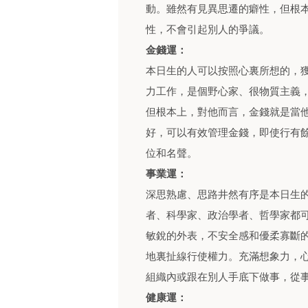
動。雖然有見異思遷的癖性，但根
性，不會引起別人的爭議。
金錢運：
本日生的人可以按照心裏所想的，
力工作，是個野心家、很物質主義
但根本上，對他而言，金錢就是當
好，可以有效管理金錢，即使行有
位和名聲。
事業運：
深思熟慮、思路井然有序是本日生
者、科學家、政治學者、哲學家都
敏銳的外表，不安全感和優柔寡斷
地裏扯線行使權力。充滿想象力，
組織內或跟在別人手底下做事，從
健康運：