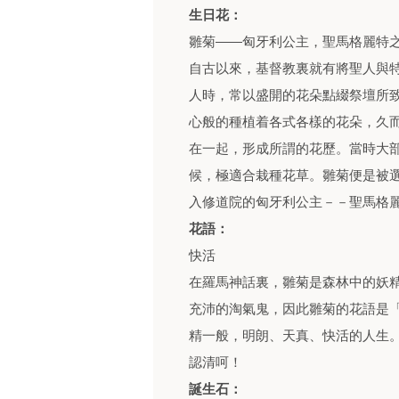
生日花：
雛菊——匈牙利公主，聖馬格麗特
自古以來，基督教裏就有將聖人與
人時，常以盛開的花朵點綴祭壇所
心般的種植着各式各樣的花朵，久而
在一起，形成所謂的花歷。當時大
候，極適合栽種花草。雛菊便是被選
入修道院的匈牙利公主－－聖馬格
花語：
快活
在羅馬神話裏，雛菊是森林中的妖
充沛的淘氣鬼，因此雛菊的花語是
精一般，明朗、天真、快活的人生
認清呵！
誕生石：