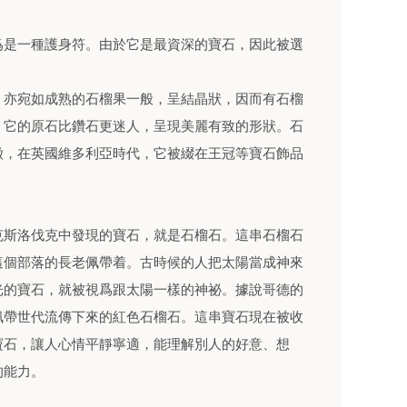
爲是一種護身符。由於它是最資深的寶石，因此被選
，亦宛如成熟的石榴果一般，呈結晶狀，因而有石榴
，它的原石比鑽石更迷人，呈現美麗有致的形狀。石
徵，在英國維多利亞時代，它被綴在王冠等寶石飾品
克斯洛伐克中發現的寶石，就是石榴石。這串石榴石
這個部落的長老佩帶着。古時候的人把太陽當成神來
光的寶石，就被視爲跟太陽一樣的神祕。據說哥德的
佩帶世代流傳下來的紅色石榴石。這串寶石現在被收
寶石，讓人心情平靜寧適，能理解別人的好意、想
的能力。