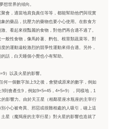
在夢想世界的傾向。
庭聚會，適當地肩負責任等等，都能幫助他們與現實
幻象的藥品，抗壓力的藥物也要小心使用。在飲食方
刺激、看起來很豔麗的食物，對他們再合適不過了。
取一般性食物，像馬鈴薯、麪包、根莖類蔬菜等。對
適度的運動遠較激烈的競爭性運動來得合適。另外，
能的話，白天睡個小覺也小有幫助。
8=9）以及火星的影響。
任何一個數字加上9之後，會變成原來的數字，例如
上9則會產生9，例如9×5=45，4+5=9），同樣地，1
大的影響力。由於天王星（相鄰星座水瓶座的主宰行
特別小心被奇異、邪惡或很難相處的人吸引，碰上這
，土星（魔羯座的主宰行星）對火星的影響也造就了