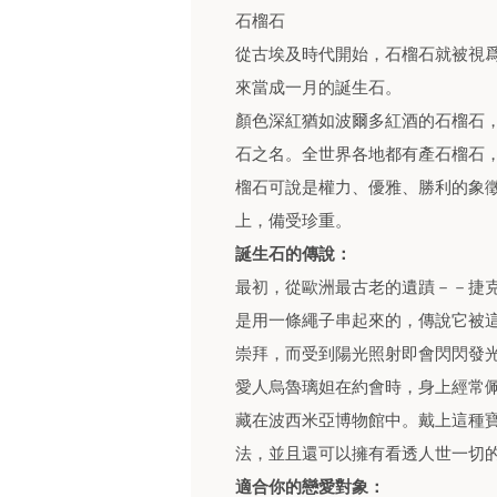
石榴石
從古埃及時代開始，石榴石就被視
來當成一月的誕生石。
顏色深紅猶如波爾多紅酒的石榴石
石之名。全世界各地都有產石榴石
榴石可說是權力、優雅、勝利的象
上，備受珍重。
誕生石的傳說：
最初，從歐洲最古老的遺蹟－－捷
是用一條繩子串起來的，傳說它被
崇拜，而受到陽光照射即會閃閃發
愛人烏魯璃妲在約會時，身上經常
藏在波西米亞博物館中。戴上這種
法，並且還可以擁有看透人世一切
適合你的戀愛對象：