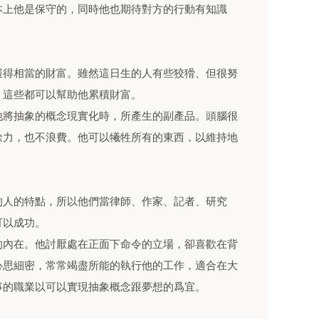
本上他是保守的，同時他也期待對方的行動有知識
獲得相當的財富。雖然這日生的人有些狡猾、但很努
，這些都可以幫助他累積財富。
他將抽象的概念現實化時，所產生的副產品。頭腦很
餘力，也不浪費。他可以犧牲所有的東西，以維持地
的人的特點，所以他們當律師、作家、記者、研究
可以成功。
的內在。他討厭處在正面下命令的立場，卻喜歡在背
心思細密，常常竭盡所能的執行他的工作，適合在大
事的職業以可以實現抽象概念跟夢想的爲宜。