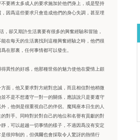
好不要將太多成人的要求施加於他們身上，或是堅持
慣，因爲這些要求只會造成他們的身心失調，甚至埋
生活，卻又期許生活裏要有很多的興奮經驗和冒險，
不能在每天的生活裏找到這種興奮經驗之時，他們很
因爲在那裏，任何事情都可以發生。
博得異性的好感，他那種世俗的魅力使他在愛情上頗
一方面，他又要求對方絕對忠誠，而且相信對他稍微
他並不是不想遵守一對一的關係，應該說只是要遵守
以外，他倒是很重視自己的伴侶。魔羯座本日生的人
往的對手。同時對於對自己的地位和名譽有貢獻的對
冷靜，可以超越一切事情的樣子，不過因爲沒有安定
常是很抑制的，但偶爾也會採取令人驚訝的熱情行