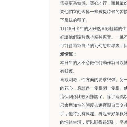
需要更爲敏感、關心才行，而且最
要他們立刻丟掉一些孩提時候的習
下反抗的種子。
1月18日出生的人雖然喜歡輕鬆的
好讓他們隨時保持精神振奮。一旦
可能會退縮自己的到幻想世界裏，
愛情運：
本日生的人不必做任何動作就可以
有斬獲。
喜歡刺激，性方面的要求很強。另
的花心，應該睜一隻眼閉一隻眼。
這個關係比較困難罷了。除了這點
只會用知性的態度去選擇跟自己交
手，他特別有興趣。看起來好象很
的情緒生活，所以顯得很混亂。平