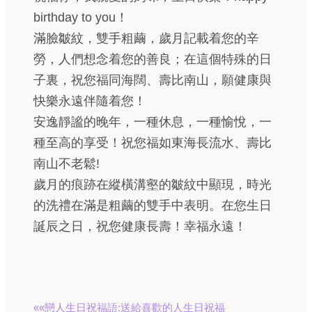
birthday to you！
滿臉皺紋，雙手粗繭，歲月記載着您的辛
勞，人們想念着您的善良；在這個特殊的日
子裏，祝您福同海闊、壽比南山，願健康與
快樂永遠伴隨着您！
安逸靜謐的晚年，一種休息，一種愉悅，一
種至高的享受！祝您福如東海長流水、壽比
南山不老鬆!
歲月的痕跡在縱橫溝壑的皺紋中顯現，時光
的洗禮在滿是粗繭的雙手中表明。在您生日
誕辰之日，祝您健康長壽！幸福永遠！
««戀人生日祝福語:送給喜歡的人生日祝福