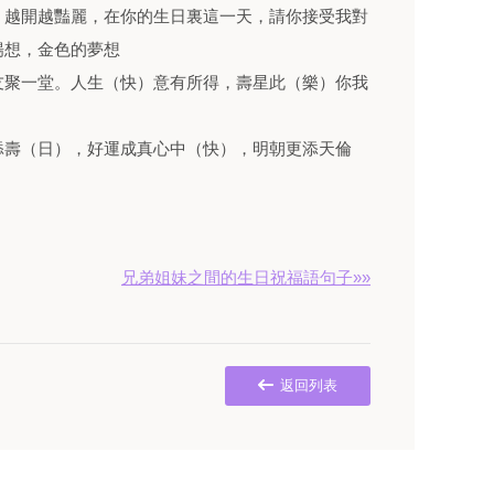
，越開越豔麗，在你的生日裏這一天，請你接受我對
暢想，金色的夢想
友聚一堂。人生（快）意有所得，壽星此（樂）你我
添壽（日），好運成真心中（快），明朝更添天倫
兄弟姐妹之間的生日祝福語句子»»
返回列表