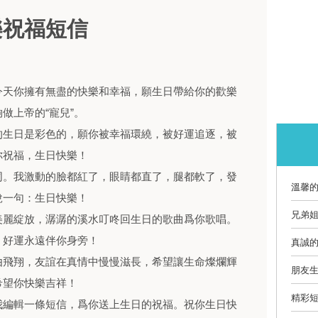
樂祝福短信
今天你擁有無盡的快樂和幸福，願生日帶給你的歡樂
做上帝的“寵兒”。
的生日是彩色的，願你被幸福環繞，被好運追逐，被
你祝福，生日快樂！
同。我激動的臉都紅了，眼睛都直了，腿都軟了，發
溫馨
說一句：生日快樂！
兄弟
美麗綻放，潺潺的溪水叮咚回生日的歌曲爲你歌唱。
，好運永遠伴你身旁！
真誠
由飛翔，友誼在真情中慢慢滋長，希望讓生命燦爛輝
朋友生
希望你快樂吉祥！
精彩短
我編輯一條短信，爲你送上生日的祝福。祝你生日快