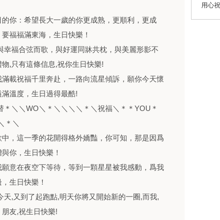
用心祝
日的你：希望長大一歲的你更成熟，更順利，更成
，要福福滿東海，生日快樂！
與幸福合弦而歌，與好運同牀共枕，與美麗形影不
物,只有這條信息,祝你生日快樂!
我滿載祝福千里奔赴，一路向流星傾訴，願你今天懷
滿溫度，生日過得最酷!
替＊＼＼WO＼＊＼＼＼＼＊＼祝福＼＊＊YOU＊
＼＊＼
歌中，這一季的花開得格外嬌豔，你可知，那是因爲
贈與你，生日快樂！
我願意在夜空下等待，等到一顆星星被我感動，爲我
邊，生日快樂！
今天,又到了起跑點,明天你將又開始新的一圈,而我,
朋友,祝生日快樂!