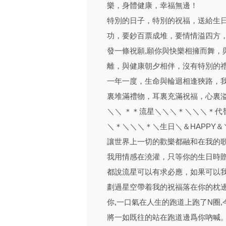
樂，身體健康，幸福無邊！
特別的日子，特別的祝福，送給生
功，要鈔百票成堆，要情情溢四方
發一條祝願,願你與快樂相擁而舞，
離，與健康朝夕相伴，沒有特別的禮
一年一度，生命與輪迴相逢狹路，
裏堆滿禮物，耳裏充滿祝福，心裏溢
＼＼ ＊＊流星＼＼＼＊＼＼＼＊代
＼＊＼＼＼＊＼生日＼＆HAPPY＆
讓世界上一切的歡樂都融和在我的
我用情感在澆灌，只等你的生日時
都說流星可以有求必應，如果可以
劃過星空帶着我的祝福落在你的枕
你,一口氣在人生的跑道上跑了N圈,
將一如既往的站在跑道邊爲你吶喊。