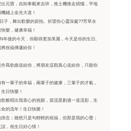
挖出元寶，自卸車載來吉祥，推土機推走煩惱，平地
鋪機鋪上金光大道！
於你的日子，舞出歡樂的節拍。祈望你心靈深處??芳草永
日快樂，健康幸福！
N年後的今天，你顯得更加美麗，今天是你的生日,
我將祝福傳遞給你！
起作爲歌曲送給你，將朋友這顆真心送給你，只願你
擁有一輩子的幸福，兩輩子的健康，三輩子的才氣，
：生日快樂！
如歌般唱出我衷心的祝願，當流星劃過一道流彩，生
生命的流年！生日快樂！
的掛念；雖然只是句輕輕的祝福，但那是我的心聲；
友誼，祝生日好心情！