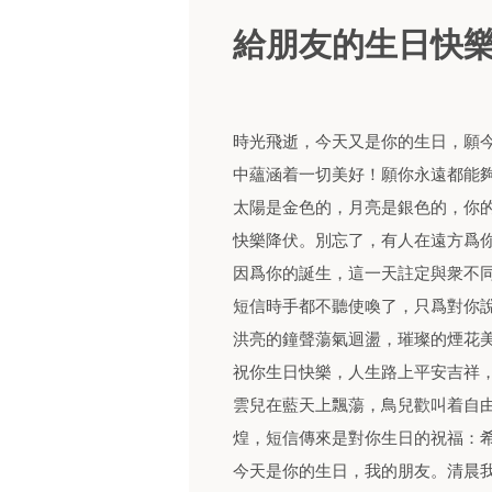
給朋友的生日快
時光飛逝，今天又是你的生日，願
中蘊涵着一切美好！願你永遠都能夠
太陽是金色的，月亮是銀色的，你
快樂降伏。別忘了，有人在遠方爲
因爲你的誕生，這一天註定與衆不
短信時手都不聽使喚了，只爲對你
洪亮的鐘聲蕩氣迴盪，璀璨的煙花
祝你生日快樂，人生路上平安吉祥
雲兒在藍天上飄蕩，鳥兒歡叫着自
煌，短信傳來是對你生日的祝福：
今天是你的生日，我的朋友。清晨