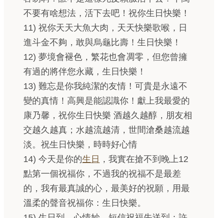
不要有啥想法，活下去吧！祝你生日快樂！
11) 祝你天天大魚大肉，天天快樂歌喉，日
進斗金不夠，敢與烏龜比壽！生日快樂！
12) 夢境會褪色，繁花也會凋零，但您曾擁
有過的將伴您永藏，生日快樂！
13) 難忘是你我純潔的友情！可貴是永遠不
變的真情！高興是能認識你！獻上我最愛的
康乃馨，祝你生日快樂 酒越久越醇，朋友相
交越久越真；水越流越清，世間滄桑越流越
淡。祝生日快樂，時時好心情
14) 今天是你的
生日
，我實在搶不到晚上12
點第一個祝福你，不過我的祝福不是最差
的，我有最真誠的心，最美好的祝願，用最
溫柔的聲音祝福你：生日快樂。
15) 生日到，心情妙，短信祝福先送到；許