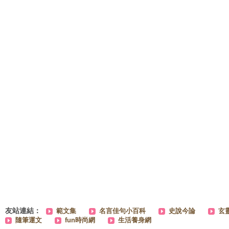
友站連結：
範文集
名言佳句小百科
史說今論
玄
隨筆運文
fun時尚網
生活養身網