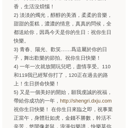
香，生活沒煩惱！
2) 淡淡的燭光，醇醇的美酒，柔柔的音樂，
甜甜的蛋糕，濃濃的情意，真真的問候，全
都送給你，因爲今天是你的生日：祝你生日
快樂。
3) 青春、陽光、歡笑……爲這屬於你的日
子，舞出歡樂的節拍。祝你生日快樂！
4) 一年一次就放開玩兒吧，盡情享受。110
和119我已經幫你打了，120正在過去的路
上！生日拼命快樂！
5) 又是一個美好的開始，願我虔誠的祝福，
帶給你成功的一年，
http://shengri.dxju.com
祝你生日快樂！ 在你生日來臨之即，祝事業
正當午，身體壯如虎，金錢不勝數，幹活不
辛苦，悠閒像老鼠，浪漫似樂譜，快樂莫你