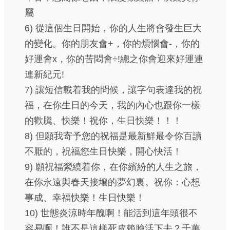
屬
6) 從這個生日開始，你的人生將會發生巨大
的變化。你的朋友會+，你的煩惱會-，你的
好運會x，你的苦悶會÷!總之你會迎來好運連
連新紀元!
7) 讓短信載着我的問候，讓字句表達我的祝
福，在你生日的今天，我的內心也跟你一樣
的歡騰、快樂！祝你，生日快樂！！！
8) 但願我寄予您的祝福是最新鮮最令你百讀
不厭的，祝福您生日快樂，開心快活！
9) 願祝福縈繞着你，在你繽紛的人生之旅，
在你永遠與春天接壤的夢幻裏。祝你：心想
事成、幸福快樂！生日快樂！
10) 世態炎涼時年醜啊！能活到這年頭很不
容易啊！誰不是這樣死皮賴臉活下去？千萬