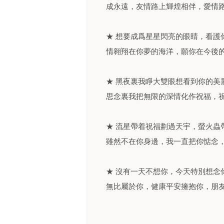
成永遠，友情路上輝煌相伴，愛情
★ 想要成爲星星閃亮的眼睛，看護
情翱翔在你夢的海洋，願你在今後
★ 黑夜裏我睜大雙眼想看到你的美
思念裏我把無限的深情化作祝福，
★ 流星帶着祝福劃過天宇，螢火蟲
雖然不在你身邊，我一直把你惦念
★ 沒有一天不想你，今天特別想念
無比屬於你，健康平安擁抱你，朋