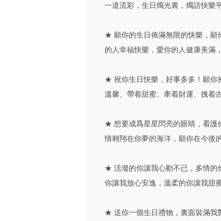
一道流彩，生日燭光裏，燭語快樂
★ 願你的生日佈滿無限的快樂，願
的人幸福快樂，愛你的人健康美滿
★ 祝你生日快樂，好事多多！願你
溫馨、帶着甜蜜、牽着財運、拽着
★ 想要成爲星星閃亮的眼睛，看護
情翱翔在你夢的海洋，願你在今後
★ 活潑的你讓我心動不已，多情的
你讓我放心安逸，溫柔的你讓我甜
★ 送你一個生日禮物，裏面裝滿我