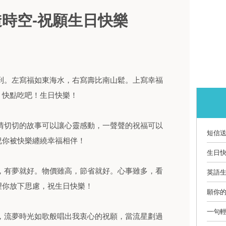
時空-祝願生日快樂
到。左寫福如東海水，右寫壽比南山鬆。上寫幸福
。快點吃吧！生日快樂！
情切切的故事可以讓心靈感動，一聲聲的祝福可以
短信
祝你被快樂纏繞幸福相伴！
生日快
，有夢就好。物價雖高，節省就好。心事雖多，看
英語生
望你放下思慮，祝生日快樂！
願你的
一句
，流夢時光如歌般唱出我衷心的祝願，當流星劃過