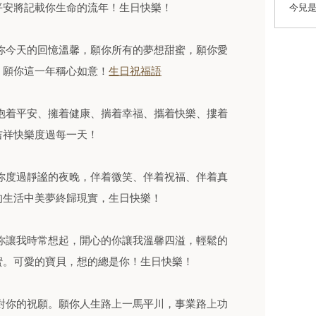
平安將記載你生命的流年！生日快樂！
今兒
你今天的回憶溫馨，願你所有的夢想甜蜜，願你愛
，願你這一年稱心如意！
生日祝福語
抱着平安、擁着健康、揣着幸福、攜着快樂、摟着
吉祥快樂度過每一天！
你度過靜謐的夜晚，伴着微笑、伴着祝福、伴着真
的生活中美夢終歸現實，生日快樂！
你讓我時常想起，開心的你讓我溫馨四溢，輕鬆的
蜜。可愛的寶貝，想的總是你！生日快樂！
對你的祝願。願你人生路上一馬平川，事業路上功