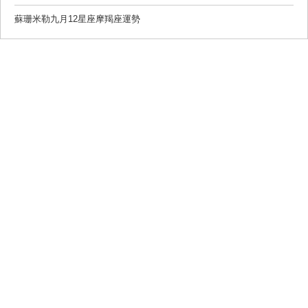
蘇珊米勒九月12星座摩羯座運勢