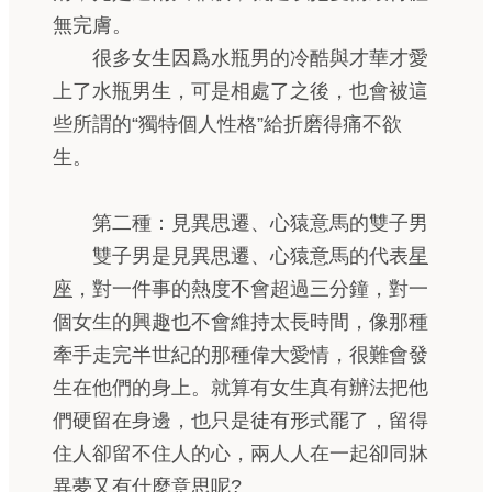
無完膚。
很多女生因爲水瓶男的冷酷與才華才愛
上了水瓶男生，可是相處了之後，也會被這
些所謂的“獨特個人性格”給折磨得痛不欲
生。
第二種：見異思遷、心猿意馬的雙子男
雙子男是見異思遷、心猿意馬的代表
星
座
，對一件事的熱度不會超過三分鐘，對一
個女生的興趣也不會維持太長時間，像那種
牽手走完半世紀的那種偉大愛情，很難會發
生在他們的身上。就算有女生真有辦法把他
們硬留在身邊，也只是徒有形式罷了，留得
住人卻留不住人的心，兩人人在一起卻同牀
異夢又有什麼意思呢?