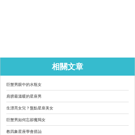
相關文章
巨蟹男眼中的水瓶女
肩膀最溫暖的星座男
生漂亮女兒？盤點星座美女
巨蟹男如何忘卻魔羯女
教四象星座學會搭訕