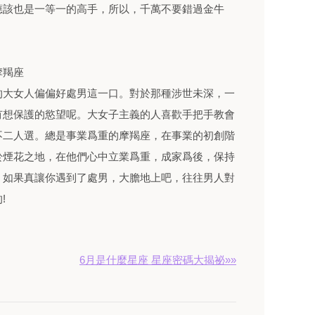
應該也是一等一的高手，所以，千萬不要錯過金牛
摩羯座
大女人偏偏好處男這一口。對於那種涉世未深，一
有想保護的慾望呢。大女子主義的人喜歡手把手教會
不二人選。總是事業爲重的摩羯座，在事業的初創階
於煙花之地，在他們心中立業爲重，成家爲後，保持
。如果真讓你遇到了處男，大膽地上吧，往往男人對
!
6月是什麼星座 星座密碼大揭祕»»