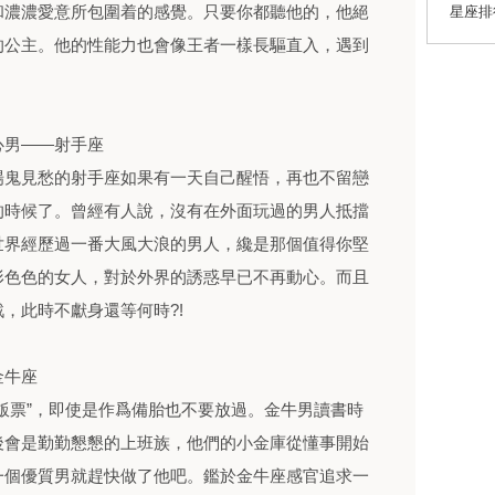
和濃濃愛意所包圍着的感覺。只要你都聽他的，他絕
星座排
的公主。他的性能力也會像王者一樣長驅直入，遇到
男——射手座
鬼見愁的射手座如果有一天自己醒悟，再也不留戀
的時候了。曾經有人說，沒有在外面玩過的男人抵擋
世界經歷過一番大風大浪的男人，纔是那個值得你堅
形色色的女人，對於外界的誘惑早已不再動心。而且
，此時不獻身還等何時?!
金牛座
票”，即使是作爲備胎也不要放過。金牛男讀書時
後會是勤勤懇懇的上班族，他們的小金庫從懂事開始
一個優質男就趕快做了他吧。鑑於金牛座感官追求一