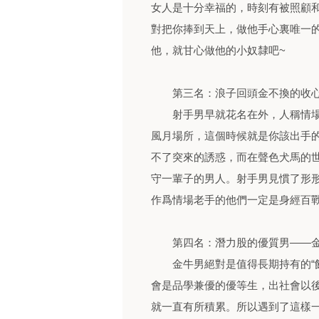
女人是十分幸福的，時刻有被照顧
對把你捧到天上，做他手心裏唯一
他，就甘心做他的小奴隸吧~
第三名：浪子回頭金不換的收心
射手男早就花名在外，人稱情場
風月場所，這個時候就是你該出手
不了突來的誘惑，而在聲色犬馬的
守一輩子的男人。射手男見慣了形
作爲情場老手的他們一定是身經百戰
第四名：潛力股的優質男——
金牛男絕對是值得長期持有的“飯
會是品學兼優的優等生，出社會以
就一直有所積累。所以遇到了這樣