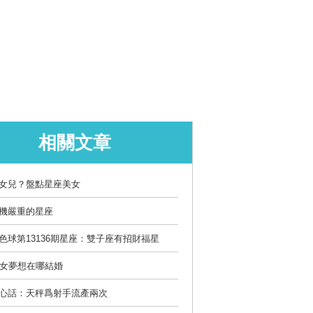
相關文章
女兒？盤點星座美女
機嚴重的星座
色球第13136期星座：雙子座有招財福星
座女夢想在哪結婚
心話：天秤爲射手流產兩次