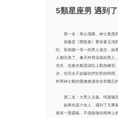
5類星座男 遇到
第一名：舉止儒雅、紳士風度的
就像是《雙龍會》裏張曼玉演的
吐、長相都一等一的男人迷住，如
人都完美了。像天秤男這樣的男人
功夫，也會在氣質談吐上勤加練習
決，但完全不妨礙你們在對的時間
秤男紳士般的愛撫會讓你永世難忘的
第二名：大男人主義、呵護備至
如果你是小女人，遇到了凡事都
就有一股霸氣，不僅能做你精神上