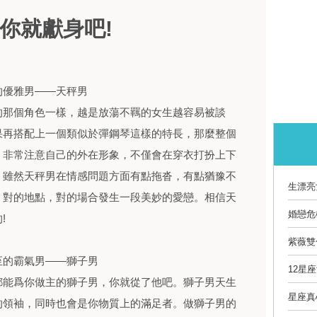
了你就獻身吧!
優雅男——天秤男
那個角色一樣，越是放蕩不羈的女生越容易被談
果再搭配上一個類似於彈鋼琴這樣的特長，那麼整個
，非常注意自己的外在形象，不僅會在穿衣打扮上下
。雖然天秤男在情感問題方面有點拖沓，有點猶豫不
生漂亮
、對的地點，對的場合發生一段美妙的愛戀。相信天
婚戀危
!
紫薇雙
的霸氣男——獅子男
12星
能爲你做主的獅子男，你就從了他吧。獅子男天生
星座真
的領袖，同時也會是你物質上的滿足者。做獅子男的