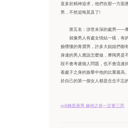
直多於精神追求，他們在那一方面
男，不然追悔莫及了!
第五名：涉世未深的處男——
就像男人有處女情結一樣，有的
臉懵懂的青澀男，許多大姐姐們都
身邊的男人應該怎麼做，摩羯男是
段不會考慮個人問題，也不會流連
着處子之身的族羣中他的比重最高
於自己的第一個女人都是念念不忘的
««5種星座男 嫁他之前一定要三思