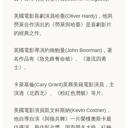
美國電影喜劇演員哈臺(Oliver Hardy)，他與
勞萊合作演出的《勞萊與哈臺》是喜劇影片
的經典之作。
英國電影導演約翰鮑曼(John Boorman)，著
名作品有《急先鋒奪命槍》、《激流四勇
士》。
卡萊葛倫(Cary Grant)英裔美籍電影演員，主
演過《北西北》、《粉紅色潛艇》等片。
美國電影演員凱文科斯納(Kevin Costner)，
他自導自演《與狼共舞》一片榮獲奧斯卡最
佳導演、最佳影片獎，因而聲名大噪、紅極