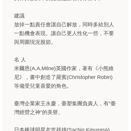
建議
放掉一點責任會讓自己解放，同時多給別人
一點機會表現。讓自己更人性化一些，不要
與周圍現況脫節。
名 人
米爾恩(A.A.Milne)英國作家，著有《小熊維
尼》，書中創造了羅賓(Christopher Robin)
等備受兒童喜愛的角色。
臺灣企業家王永慶，臺塑集團負責人，有“臺
灣經營之神”的美譽。
日本棒球明星衣笠祥雄(Sachio Kinugasa)。