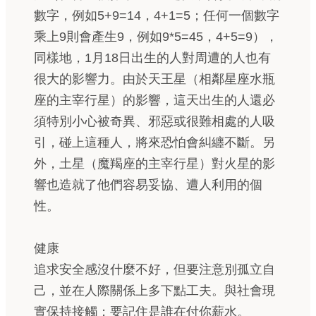
數字，例如5+9=14，4+1=5；任何一個數字
乘上9則會產生9，例如9*5=45，4+5=9），
同樣地，1月18日出生的人對周遭的人也有
很大的影響力。由於天王星（相鄰星座水瓶
座的主宰行星）的影響，這天出生的人還必
須特別小心被奇異、邪惡或很難相處的人吸
引，碰上這種人，將來恐怕會糾纏不斷。另
外，土星（魔羯座的主宰行星）對火星的影
響也造就了他們容易妥協、遭人利用的個
性。
健康
追求安全感沒什麼不好，但要注意別孤立自
己，並在人際關係上多下點工夫。與社會現
實保持接觸；要記住是誰在付你薪水。