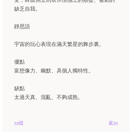
受；牌面倒立則表示情感上的順從、被動的
缺乏自我。
靜思語
宇宙的玩心表現在滿天繁星的舞步裏。
優點
富想像力、幽默、具個人獨特性。
缺點
太過天真、混亂、不夠成熟。
««標
家»»