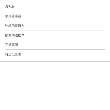
透視眼
靠直覺過活
強韌的復原力
熟知周遭世界
手腕高明
持之以恆者