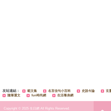
友站連結：
範文集
名言佳句小百科
史說今論
玄
隨筆運文
fun時尚網
生活養身網
Copyright © 2025 生日網 All Rights Reserved.