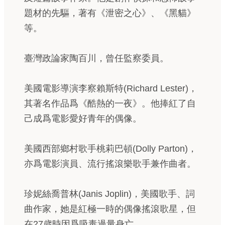
題材的先驅，著有《泄密之心》、《黑貓》
等。
臺灣政論家陶百川，曾任監察委員。
美國電影導演李察賴斯特(Richard Lester)，
其著名作品爲《酷熱的一夜》。他捧紅了自
己成爲電影愛好青年的偶像。
美國西部鄉村歌手桃莉巴頓(Dolly Parton)，
亦爲電影演員、流行搖滾樂歌手兼作曲者。
珍妮絲喬普林(Janis Joplin)，美國歌手、詞
曲作家，她是紅極一時的偶像搖滾歌星，但
在27歲時因爲吸毒過量身亡。