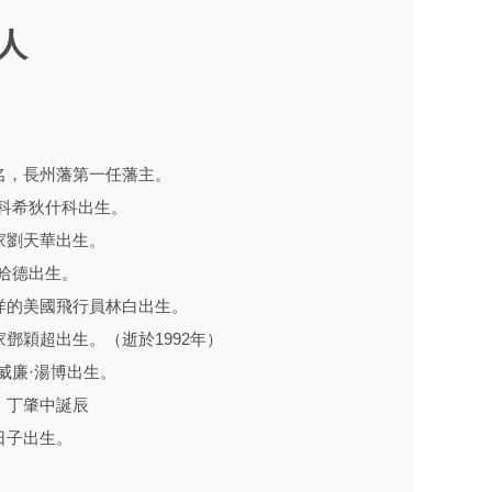
人
大名，長州藩第一任藩主。
·科希狄什科出生。
家劉天華出生。
艾哈德出生。
西洋的美國飛行員林白出生。
家鄧穎超出生。（逝於1992年）
·威廉·湯博出生。
，丁肇中誕辰
日子出生。