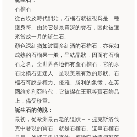
誕生石：
石榴石
從古埃及時代開始，石榴石就被視爲是一種
護身符。由於它是最資深的寶石，因此被選
來當成一月的誕生石。
顏色深紅猶如波爾多紅酒的石榴石，亦宛如
成熟的石榴果一般，呈結晶狀，因而有石榴
石之名。全世界各地都有產石榴石，它的原
石比鑽石更迷人，呈現美麗有致的形狀。石
榴石可說是權力、優雅、勝利的象徵，在英
國維多利亞時代，它被綴在王冠等寶石飾品
上，備受珍重。
誕生石的傳說：
最初，從歐洲最古老的遺蹟－－捷克斯洛伐
克中發現的寶石，就是石榴石。這串石榴石