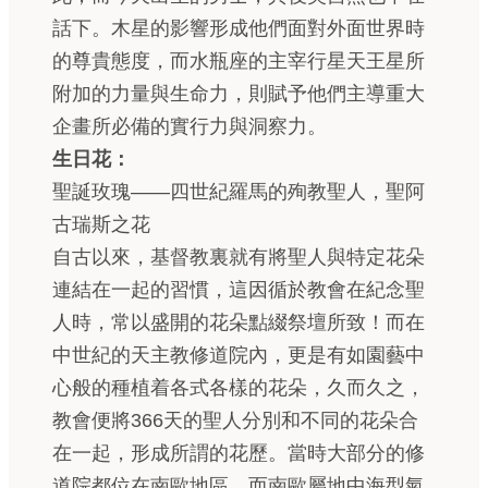
話下。木星的影響形成他們面對外面世界時
的尊貴態度，而水瓶座的主宰行星天王星所
附加的力量與生命力，則賦予他們主導重大
企畫所必備的實行力與洞察力。
生日花：
聖誕玫瑰——四世紀羅馬的殉教聖人，聖阿
古瑞斯之花
自古以來，基督教裏就有將聖人與特定花朵
連結在一起的習慣，這因循於教會在紀念聖
人時，常以盛開的花朵點綴祭壇所致！而在
中世紀的天主教修道院內，更是有如園藝中
心般的種植着各式各樣的花朵，久而久之，
教會便將366天的聖人分別和不同的花朵合
在一起，形成所謂的花歷。當時大部分的修
道院都位在南歐地區，而南歐屬地中海型氣