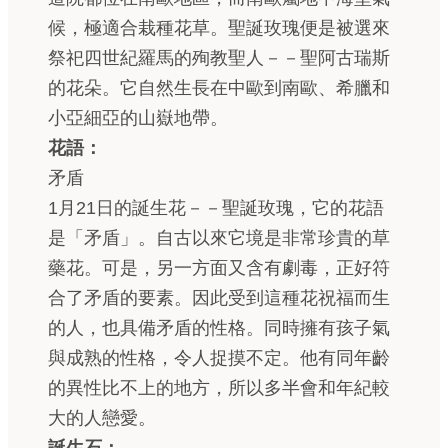
候，極適合栽種花草。聖誕玫瑰便是被選來
祭祀四世紀羅馬的殉教聖人－－聖阿古瑞斯
的花朵。它自然生長在中歐到南歐、希臘和
小亞細亞的山嶽地帶。
花語：
矛盾
1月21日的誕生花－－聖誕玫瑰，它的花語
是「矛盾」。自古以來它境是非常珍貴的草
藥花。可是，另一方面又含有劇毒，正好符
合了矛盾的要素。因此受到這種花祝福而生
的人，也具備矛盾的性格。同時擁有孩子氣
與成熟的性格，令人捉摸不定。他有同年齡
的異性比不上的地方，所以多半會和年紀較
大的人戀愛。