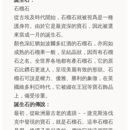
誕生石：
石榴石
從古埃及時代開始，石榴石就被視爲是一種
護身符。由於它是最資深的寶石，因此被選
來當成一月的誕生石。
顏色深紅猶如波爾多紅酒的石榴石，亦宛如
成熟的石榴果一般，呈結晶狀，因而有石榴
石之名。全世界各地都有產石榴石，它的原
石比鑽石更迷人，呈現美麗有致的形狀。石
榴石可說是權力、優雅、勝利的象徵，在英
國維多利亞時代，它被綴在王冠等寶石飾品
上，備受珍重。
誕生石的傳說：
最初，從歐洲最古老的遺蹟－－捷克斯洛伐
克中發現的寶石，就是石榴石。這串石榴石