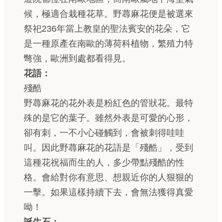
候，極適合栽種花草。野蕁麻花便是被選來
祭祀236年當上教皇的聖法賓安的花朵，它
是一種原產在南歐的薄荷科植物，繁殖力特
彆強，歐洲到處都看得見。
花語：
殘酷
野蕁麻花的花外表是粉紅色的管狀花。最特
殊的是它的葉子。雖然外表是可愛的心形，
卻有刺，一不小心碰觸到，會被刺得哇哇
叫。因此野蕁麻花的花語是「殘酷」，受到
這種花祝福而生的人，多少帶點殘酷的性
格。會給對你有意思、想親近你的人狠狠的
一擊。如果這樣持續下去，會無法獲得真愛
呦！