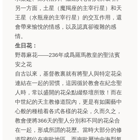
另一方面，土星（魔羯座的主宰行星）和天
王星（水瓶座的主宰行星）的交互作用，還
會帶來愉悅的情感，以及認真卻複雜的感
情。
生日花：
野蕁麻花——236年成爲羅馬教皇的聖法賓
安之花
自古以來，基督教裏就有將聖人與特定花朵
連結在一起的習慣，這因循於教會在紀念聖
人時，常以盛開的花朵點綴祭壇所致！而在
中世紀的天主教修道院內，更是有如園藝中
心般的種植着各式各樣的花朵，久而久之，
教會便將366天的聖人分別和不同的花朵合
在一起，形成所謂的花歷。當時大部分的修
道院都位在南歐地區，而南歐屬地中海型氣